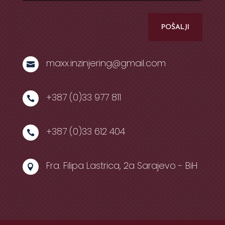
POŠALJI
maxx.inzinjering@gmail.com

+387 (0)33 977 811

+387 (0)33 612 404

Fra. Filipa Lastrica, 2a Sarajevo - BiH
