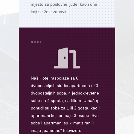
mjesto za poslovne ljude, kao i one
koji se žele zabaviti.
SOBE

Naš Hotel raspolaže sa 6
dvoposteljnih studio apartmana i 20
dvoposteljnih soba, 4 jednokrevetne
sobe na 4 sprata, sa liftom. U našoj
ponudi su sobe za 1 ili 2 gosta, kao i
apartmani koji primaju 3 osobe. Sve
sobe i apartmani su klimatizirani i
imaju „pametne“ televizore.