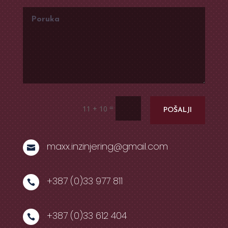
=
11 + 10
POŠALJI
maxx.inzinjering@gmail.com

+387 (0)33 977 811

+387 (0)33 612 404
